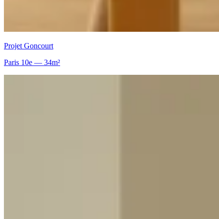
Projet Goncourt
Paris 10e — 34m²