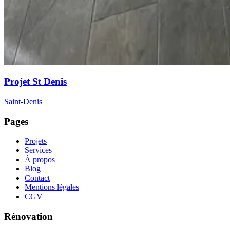
Projet St Denis
Saint-Denis
Pages
Projets
Services
À propos
Blog
Contact
Mentions légales
CGV
Rénovation